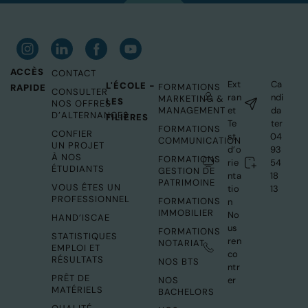
ACCÈS
CONTACT
Ext
Ca
L'ÉCOLE -
FORMATIONS
RAPIDE
CONSULTER
ran
ndi
MARKETING &
LES
NOS OFFRES
MANAGEMENT
et
da
D’ALTERNANCES
FILIÈRES
Te
ter
FORMATIONS
CONFIER
st
04
COMMUNICATION
UN PROJET
d’o
93
À NOS
FORMATIONS
rie
54
ÉTUDIANTS
GESTION DE
nta
18
PATRIMOINE
VOUS ÊTES UN
tio
13
PROFESSIONNEL
FORMATIONS
n
IMMOBILIER
No
HAND’ISCAE
us
FORMATIONS
STATISTIQUES
ren
NOTARIAT
EMPLOI ET
co
RÉSULTATS
NOS BTS
ntr
PRÊT DE
NOS
er
MATÉRIELS
BACHELORS