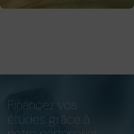
Financez vos
études grâce à
notre partenariat