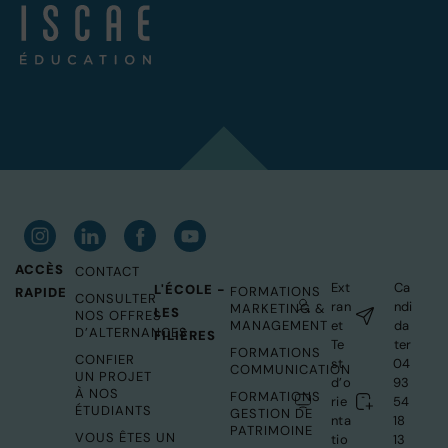
ACCÈS
CONTACT
Ext
Ca
L'ÉCOLE -
FORMATIONS
RAPIDE
CONSULTER
ran
ndi
MARKETING &
LES
NOS OFFRES
MANAGEMENT
et
da
D’ALTERNANCES
FILIÈRES
Te
ter
FORMATIONS
CONFIER
st
04
COMMUNICATION
UN PROJET
d’o
93
À NOS
FORMATIONS
rie
54
ÉTUDIANTS
GESTION DE
nta
18
PATRIMOINE
VOUS ÊTES UN
tio
13