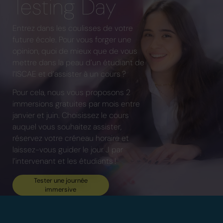
Testing Day
Entrez dans les coulisses de votre
future école. Pour vous forger une
opinion, quoi de mieux que de vous
mettre dans la peau d’un étudiant de
l’ISCAE et d’assister à un cours ?
Pour cela, nous vous proposons 2
immersions gratuites par mois entre
janvier et juin. Choisissez le cours
auquel vous souhaitez assister,
réservez votre créneau horaire et
laissez-vous guider le jour J par
l’intervenant et les étudiants !
Tester une journée
immersive