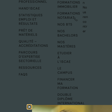
PROFESSIONNEL
FORMATIONS
n
IMMOBILIER
No
HAND’ISCAE
us
FORMATIONS
STATISTIQUES
ren
NOTARIAT
EMPLOI ET
co
RÉSULTATS
NOS BTS
ntr
PRÊT DE
NOS
er
MATÉRIELS
BACHELORS
QUALITÉ –
NOS
ACCRÉDITATIONS
MASTÈRES
PARCOURS
ETUDIER
D’EXPERTISE
À
SECTORIELLE
L’ISCAE
RESSOURCES
LE
CAMPUS
FAQS
FINANCER
MA
FORMATION
DOUBLE
DIPLÔME
INTERNATIONAL
ETUDIANTS