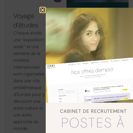
Voyage
d’études
Chaque année
une ‘’expedition
week’’ et une
semaine de la
mobilité
internationale
sont organisées
dans une ville
emblématique
d’Europe pour y
découvrir une
autre culture et
CABINET DE RECRUTEMENT
une autre
POSTES À
approche du
monde