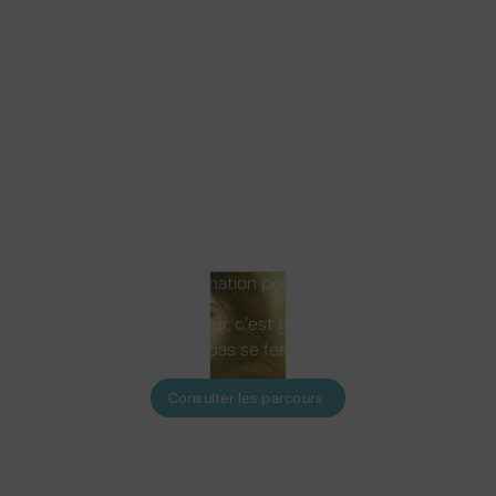
bac+3
Donnez une orientation concrète à votre
formation, sans jamais limiter vos perspectives.
Avec les parcours d’expertise sectorielle, l’ISCAE
vous permet d’appliquer les compétences de
votre Bachelor à des univers professionnels
reconnus, pour renforcer votre employabilité en
apprentissage et préparer efficacement votre
insertion sur le marché du travail, tout en
conservant une formation polyvalente et ouverte.
👉 Choisir un secteur, c’est gagner en lisibilité et
en efficacité — pas se fermer des portes.
Consulter les parcours