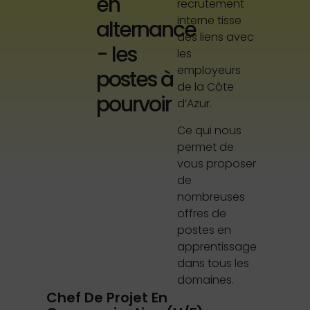
en
recrutement
interne tisse
alternance
des liens avec
- les
les
employeurs
postes à
de la Côte
pourvoir
d’Azur.
Ce qui nous
permet de
vous proposer
de
nombreuses
offres de
postes en
apprentissage
dans tous les
domaines.
Chargé De Gestion Polyvalent
Bu